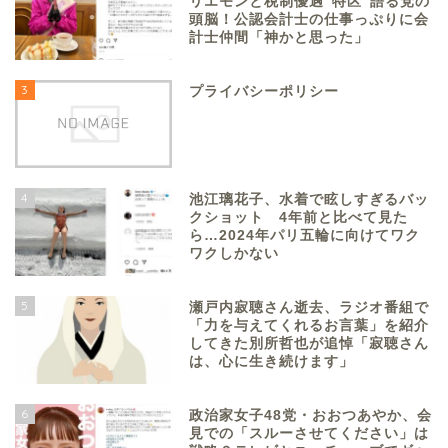
リエモンと税制優遇”特区”語る党の
頭脳！公認会計士の仕事っぷりに会
計士仲間「神かと思った」
3
プライバシーポリシー
4
池江璃花子、水着で眩しすぎるバッ
クショット 4年前と比べて見た
ら…2024年パリ五輪に向けてワク
ワクしかない
5
瀬戸内寂聴さん逝去、ラジオ番組で
「力を与えてくれるお言葉」を紹介
してきた別所哲也が追悼「寂聴さん
は、心に生き続けます」
6
政治家女子48党・おおつあやか、会
見での「スルーさせてください」は