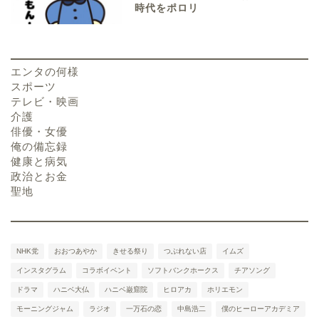
時代をポロリ
エンタの何様
スポーツ
テレビ・映画
介護
俳優・女優
俺の備忘録
健康と病気
政治とお金
聖地
NHK党
おおつあやか
きせる祭り
つぶれない店
イムズ
インスタグラム
コラボイベント
ソフトバンクホークス
チアソング
ドラマ
ハニベ大仏
ハニベ巌窟院
ヒロアカ
ホリエモン
モーニングジャム
ラジオ
一万石の恋
中島浩二
僕のヒーローアカデミア