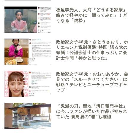
板垣李光人、大河『どうする家康』
絡みで軽やかに「踊ってみた」！ど
うなる「虎松」
政治家女子48党・さとうさおり、ホ
リエモンと税制優遇”特区”語る党の
頭脳！公認会計士の仕事っぷりに会
計士仲間「神かと思った」
政治家女子48党・おおつあやか、会
見での「スルーさせてください」は
戦略？テレビとユーチューブでギャ
ップ
『鬼滅の刃』聖地「溝口竈門神社」
は今…ファンが描いた作品が祀られ
ていた 裏鳥居の”箱”も確認