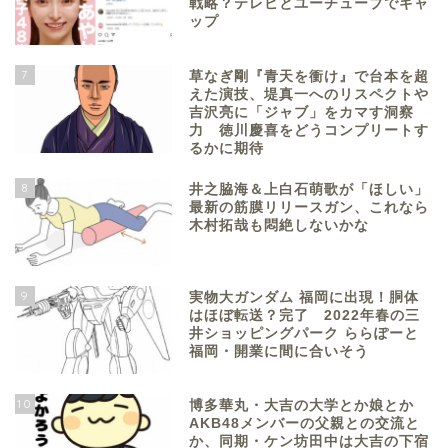
戦略？テレビとユーチューブでギャ
ップ
7
草なぎ剛『青天を衝け』で台本を超
えた演技、堤真一へのリスペクトや
吉沢亮に「ジャブ」をカマす洞察
力 徳川慶喜をどうコンプリートす
るかに期待
8
井之脇海＆上白石萌歌が「ほしい」
最新の筋膜リリースガン、これなら
木村拓哉も悶絶しないかな
9
実物大ガンダム 福岡に出現！胴体
はほぼ転送？完了 2022年春の三
井ショッピングパーク ららぽーと
福岡・開業に間に合いそう
10
博多華丸・大吉の大学とか娘とか
AKB48メンバーの父親との交流と
か、同期・ケン坊田中は大吉の下宿