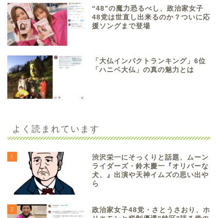
“48”の魔力恐るべし、政治家女子
48党は世直し出来るのか？ついに応
援ソングまで登場
「大仏インパクトランキング」6位
「ハニベ大仏」の真の魅力とは
よく読まれています
1
渋沢栄一にそっくりと話題、ムーン
ライダーズ・鈴木慶一『オリバーな
犬、』出演や天神イムズの思い出や
ら
2
政治家女子48党・さとうさおり、ホ