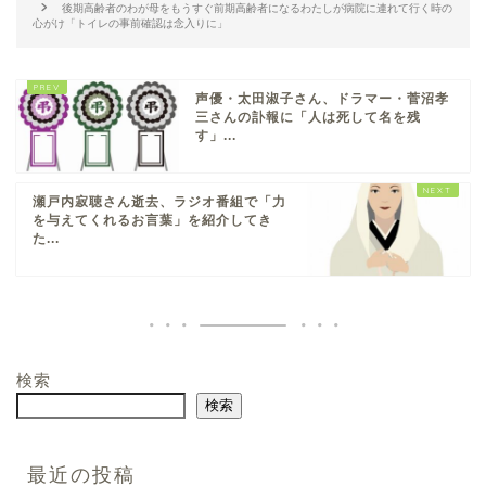
後期高齢者のわが母をもうすぐ前期高齢者になるわたしが病院に連れて行く時の
心がけ「トイレの事前確認は念入りに」
声優・太田淑子さん、ドラマー・菅沼孝
三さんの訃報に「人は死して名を残
す」...
瀬戸内寂聴さん逝去、ラジオ番組で「力
を与えてくれるお言葉」を紹介してき
た...
検索
検索
最近の投稿